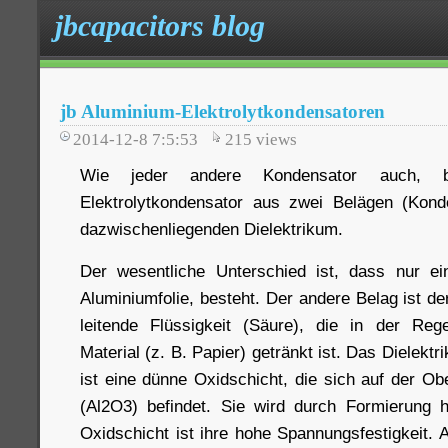
jbcapacitors blog
jb Aluminium-Elektrolytkondensatoren
2014-12-8 7:5:53
215
views
Wie jeder andere Kondensator auch, b
Elektrolytkondensator aus zwei Belägen (Kond
dazwischenliegenden Dielektrikum.
Der wesentliche Unterschied ist, dass nur ei
Aluminiumfolie, besteht. Der andere Belag ist der
leitende Flüssigkeit (Säure), die in der Re
Material (z. B. Papier) getränkt ist. Das Dielek
ist eine dünne Oxidschicht, die sich auf der Ob
(Al2O3) befindet. Sie wird durch Formierung he
Oxidschicht ist ihre hohe Spannungsfestigkeit. 