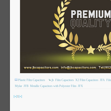
Plastic Film Capacitors
jb
Film Capacitors
X2 Film Capacitors
JFA
Fil
Mylar
JFB
Metallic Capacitors with Polyester Film
JFX
[«]
1
[»]