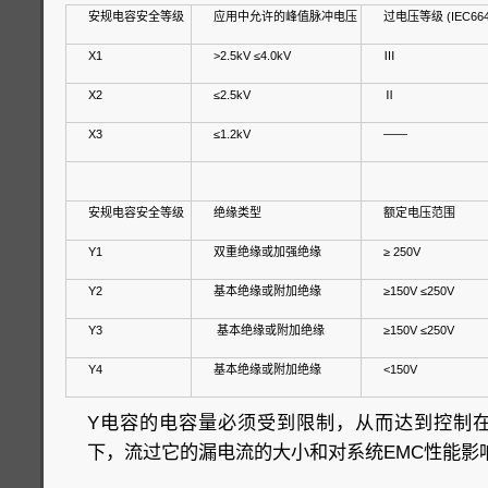
安规电容安全等级
应用中允许的峰值脉冲电压
过电压等级 (IEC664
X1
>2.5kV ≤4.0kV
Ⅲ
X2
≤2.5kV
Ⅱ
X3
≤1.2kV
——
安规电容安全等级
绝缘类型
额定电压范围
Y1
双重绝缘或加强绝缘
≥ 250V
Y2
基本绝缘或附加绝缘
≥150V ≤250V
Y3
基本绝缘或附加绝缘
≥150V ≤250V
Y4
基本绝缘或附加绝缘
<150V
Y电容的电容量必须受到限制，从而达到控制
下，流过它的漏电流的大小和对系统EMC性能影