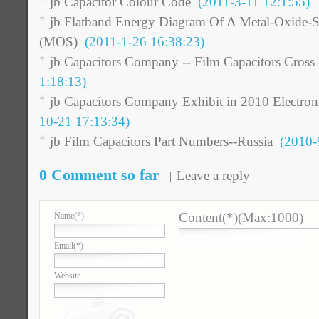
jb Capacitor Colour Code
(2011-3-11 12:1:55)
jb Flatband Energy Diagram Of A Metal-Oxide-
(MOS)
(2011-1-26 16:38:23)
jb Capacitors Company -- Film Capacitors Cross
1:18:13)
jb Capacitors Company Exhibit in 2010 Electron
10-21 17:13:34)
jb Film Capacitors Part Numbers--Russia
(2010-9
0 Comment so far
Leave a reply
Content(*)(Max:1000)
Name
(*)
Email
(*)
Website