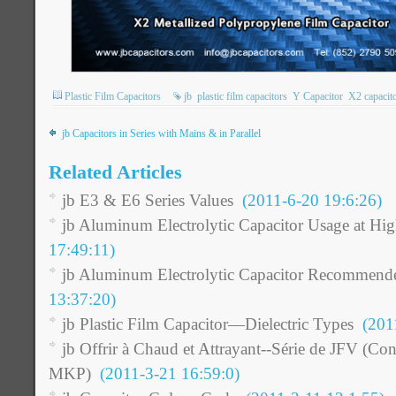
Plastic Film Capacitors
jb
plastic film capacitors
Y Capacitor
X2 capacit
jb Capacitors in Series with Mains & in Parallel
Related Articles
jb E3 & E6 Series Values
(2011-6-20 19:6:26)
jb Aluminum Electrolytic Capacitor Usage at Hig
17:49:11)
jb Aluminum Electrolytic Capacitor Recommend
13:37:20)
jb Plastic Film Capacitor—Dielectric Types
(2011
jb Offrir à Chaud et Attrayant--Série de JFV (Co
MKP)
(2011-3-21 16:59:0)